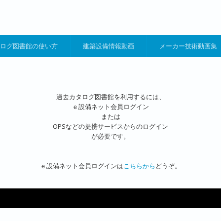
ログ図書館の使い方
建築設備情報動画
メーカー技術動画集
過去カタログ図書館を利用するには、
ｅ設備ネット会員ログイン
または
OPSなどの提携サービスからのログイン
が必要です。
ｅ設備ネット会員ログインは
こちらから
どうぞ。