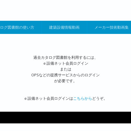
ログ図書館の使い方
建築設備情報動画
メーカー技術動画集
過去カタログ図書館を利用するには、
ｅ設備ネット会員ログイン
または
OPSなどの提携サービスからのログイン
が必要です。
ｅ設備ネット会員ログインは
こちらから
どうぞ。