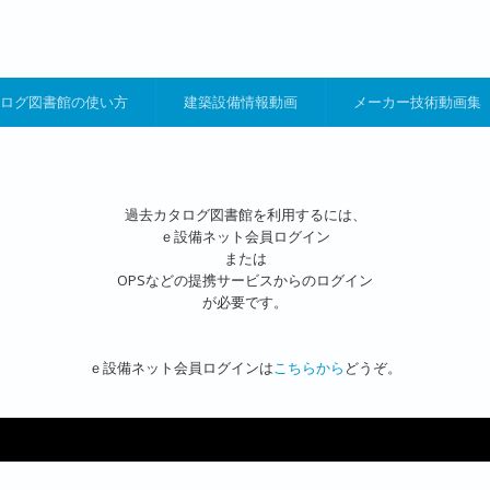
ログ図書館の使い方
建築設備情報動画
メーカー技術動画集
過去カタログ図書館を利用するには、
ｅ設備ネット会員ログイン
または
OPSなどの提携サービスからのログイン
が必要です。
ｅ設備ネット会員ログインは
こちらから
どうぞ。