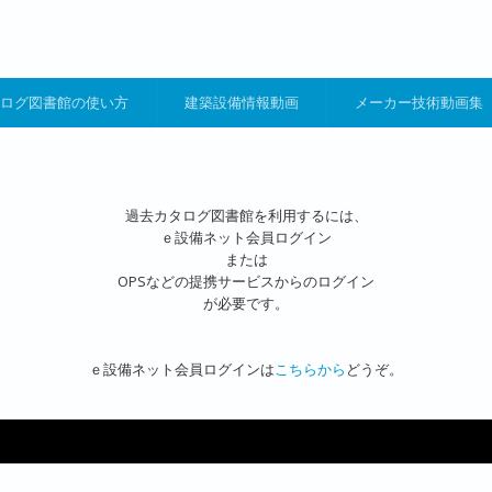
ログ図書館の使い方
建築設備情報動画
メーカー技術動画集
過去カタログ図書館を利用するには、
ｅ設備ネット会員ログイン
または
OPSなどの提携サービスからのログイン
が必要です。
ｅ設備ネット会員ログインは
こちらから
どうぞ。