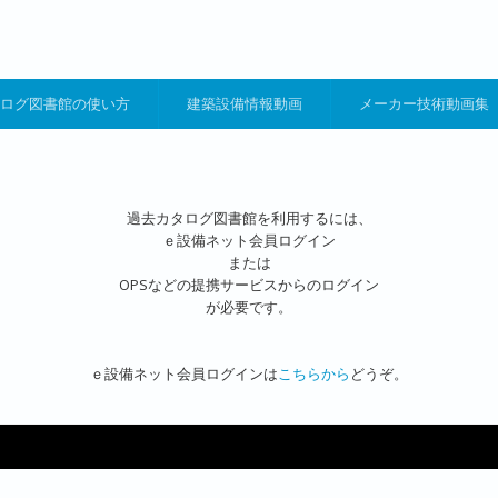
ログ図書館の使い方
建築設備情報動画
メーカー技術動画集
過去カタログ図書館を利用するには、
ｅ設備ネット会員ログイン
または
OPSなどの提携サービスからのログイン
が必要です。
ｅ設備ネット会員ログインは
こちらから
どうぞ。